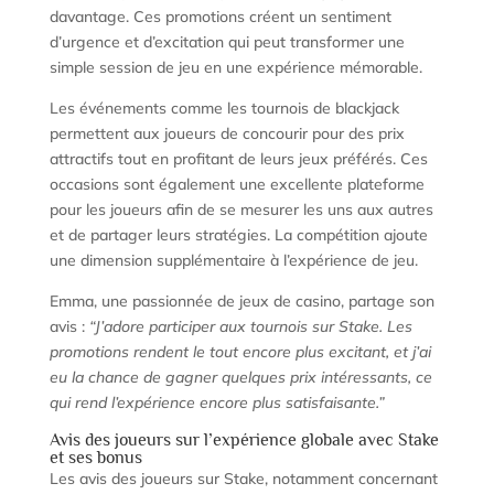
davantage. Ces promotions créent un sentiment
d’urgence et d’excitation qui peut transformer une
simple session de jeu en une expérience mémorable.
Les événements comme les tournois de blackjack
permettent aux joueurs de concourir pour des prix
attractifs tout en profitant de leurs jeux préférés. Ces
occasions sont également une excellente plateforme
pour les joueurs afin de se mesurer les uns aux autres
et de partager leurs stratégies. La compétition ajoute
une dimension supplémentaire à l’expérience de jeu.
Emma, une passionnée de jeux de casino, partage son
avis :
“J’adore participer aux tournois sur Stake. Les
promotions rendent le tout encore plus excitant, et j’ai
eu la chance de gagner quelques prix intéressants, ce
qui rend l’expérience encore plus satisfaisante.”
Avis des joueurs sur l’expérience globale avec Stake
et ses bonus
Les avis des joueurs sur Stake, notamment concernant