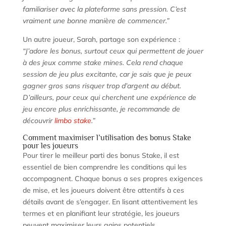
familiariser avec la plateforme sans pression. C’est
vraiment une bonne manière de commencer.”
Un autre joueur, Sarah, partage son expérience :
“J’adore les bonus, surtout ceux qui permettent de jouer
à des jeux comme
stake mines
. Cela rend chaque
session de jeu plus excitante, car je sais que je peux
gagner gros sans risquer trop d’argent au début.
D’ailleurs, pour ceux qui cherchent une expérience de
jeu encore plus enrichissante, je recommande de
découvrir
limbo stake
.”
Comment maximiser l’utilisation des bonus Stake
pour les joueurs
Pour tirer le meilleur parti des bonus Stake, il est
essentiel de bien comprendre les conditions qui les
accompagnent. Chaque bonus a ses propres exigences
de mise, et les joueurs doivent être attentifs à ces
détails avant de s’engager. En lisant attentivement les
termes et en planifiant leur stratégie, les joueurs
peuvent maximiser leurs gains potentiels.