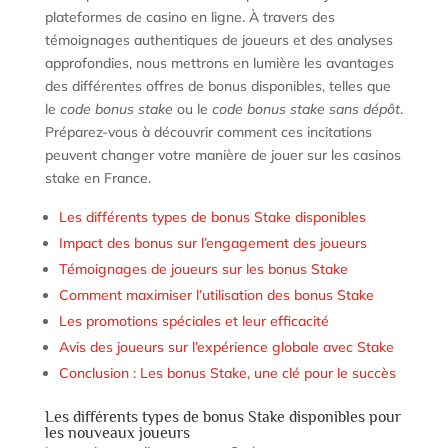
plateformes de casino en ligne. À travers des
témoignages authentiques de joueurs et des analyses
approfondies, nous mettrons en lumière les avantages
des différentes offres de bonus disponibles, telles que
le
code bonus stake
ou le
code bonus stake sans dépôt
.
Préparez-vous à découvrir comment ces incitations
peuvent changer votre manière de jouer sur les casinos
stake en France.
Les différents types de bonus Stake disponibles
Impact des bonus sur l’engagement des joueurs
Témoignages de joueurs sur les bonus Stake
Comment maximiser l’utilisation des bonus Stake
Les promotions spéciales et leur efficacité
Avis des joueurs sur l’expérience globale avec Stake
Conclusion : Les bonus Stake, une clé pour le succès
Les différents types de bonus Stake disponibles pour
les nouveaux joueurs