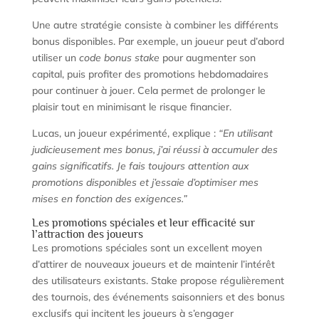
Une autre stratégie consiste à combiner les différents
bonus disponibles. Par exemple, un joueur peut d’abord
utiliser un
code bonus stake
pour augmenter son
capital, puis profiter des promotions hebdomadaires
pour continuer à jouer. Cela permet de prolonger le
plaisir tout en minimisant le risque financier.
Lucas, un joueur expérimenté, explique :
“En utilisant
judicieusement mes bonus, j’ai réussi à accumuler des
gains significatifs. Je fais toujours attention aux
promotions disponibles et j’essaie d’optimiser mes
mises en fonction des exigences.”
Les promotions spéciales et leur efficacité sur
l’attraction des joueurs
Les promotions spéciales sont un excellent moyen
d’attirer de nouveaux joueurs et de maintenir l’intérêt
des utilisateurs existants. Stake propose régulièrement
des tournois, des événements saisonniers et des bonus
exclusifs qui incitent les joueurs à s’engager