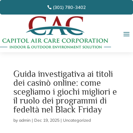
(301) 780-3402
Guida investigativa ai titoli
dei casinò online: come
scegliamo i giochi migliori e
il ruolo dei programmi di
fedeltà nel Black Friday
by
admin
|
Dec 19, 2025
|
Uncategorized