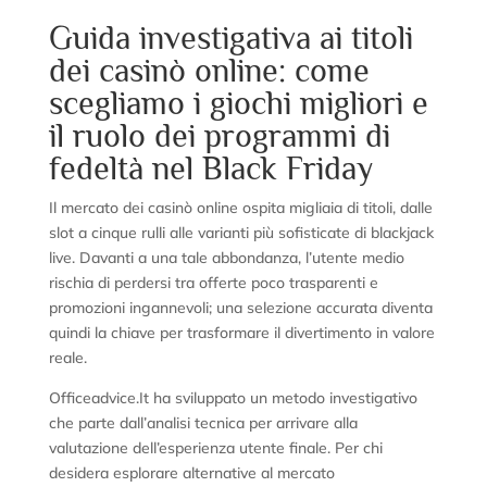
Guida investigativa ai titoli
dei casinò online: come
scegliamo i giochi migliori e
il ruolo dei programmi di
fedeltà nel Black Friday
Il mercato dei casinò online ospita migliaia di titoli, dalle
slot a cinque rulli alle varianti più sofisticate di blackjack
live. Davanti a una tale abbondanza, l’utente medio
rischia di perdersi tra offerte poco trasparenti e
promozioni ingannevoli; una selezione accurata diventa
quindi la chiave per trasformare il divertimento in valore
reale.
Officeadvice.It ha sviluppato un metodo investigativo
che parte dall’analisi tecnica per arrivare alla
valutazione dell’esperienza utente finale. Per chi
desidera esplorare alternative al mercato