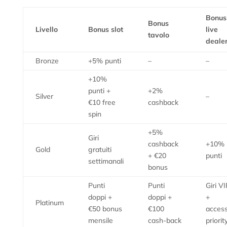
Bonus
Bonus
Livello
Bonus slot
live
tavolo
deale
Bronze
+5% punti
–
–
+10%
punti +
+2%
Silver
–
€10 free
cashback
spin
+5%
Giri
cashback
+10%
Gold
gratuiti
+ €20
punti
settimanali
bonus
Punti
Punti
Giri VI
doppi +
doppi +
+
Platinum
€50 bonus
€100
acces
mensile
cash‑back
priorit