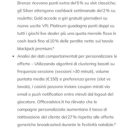
Bronze ricevono punti extra del 5 % su slot classiche;
gli Silver ottengono cashback settimanale del 2 % su
roulette; Gold accede a giri gratuiti giornalieri su
nuove uscite VR; Platinum guadagna punti doppi su
tutti i giochi live dealer più una quota mensile fissa in
cash‑back fino al 10 % delle perdite nette sul tavolo
blackjack premium.*
Analisi dei dati comportamentali per personalizzare le
offerte – Utilizzando algoritmi di clustering basati su
frequenza sessione (sessioni >30 minuti), volume
puntata media (€ 150) e preferenza genre (slot vs
tavolo), i casinò possono inviare coupon mirati via
email o push notification entro minuti dal logout del
giocatore. Officeadvice.It ha rilevato che le
campagne personalizzate aumentano il tasso di
riattivazione del cliente del 27 % rispetto alle offerte
generiche broadcasted durante le festività natalizie.*