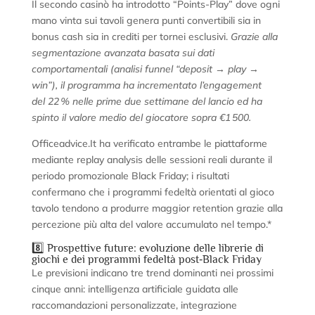
Il secondo casinò ha introdotto “Points‑Play” dove ogni
mano vinta sui tavoli genera punti convertibili sia in
bonus cash sia in crediti per tornei esclusivi.
Grazie alla
segmentazione avanzata basata sui dati
comportamentali (analisi funnel “deposit → play →
win”), il programma ha incrementato l’engagement
del 22 % nelle prime due settimane del lancio ed ha
spinto il valore medio del giocatore sopra €1 500.
Officeadvice.It ha verificato entrambe le piattaforme
mediante replay analysis delle sessioni reali durante il
periodo promozionale Black Friday; i risultati
confermano che i programmi fedeltà orientati al gioco
tavolo tendono a produrre maggior retention grazie alla
percezione più alta del valore accumulato nel tempo.*
8️⃣ Prospettive future: evoluzione delle librerie di
giochi e dei programmi fedeltà post‑Black Friday
Le previsioni indicano tre trend dominanti nei prossimi
cinque anni: intelligenza artificiale guidata alle
raccomandazioni personalizzate, integrazione