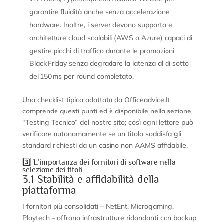
garantire fluidità anche senza accelerazione
hardware. Inoltre, i server devono supportare
architetture cloud scalabili (AWS o Azure) capaci di
gestire picchi di traffico durante le promozioni
Black Friday senza degradare la latenza al di sotto
dei 150 ms per round completato.
Una checklist tipica adottata da Officeadvice.It
comprende questi punti ed è disponibile nella sezione
“Testing Tecnico” del nostro sito; così ogni lettore può
verificare autonomamente se un titolo soddisfa gli
standard richiesti da un casino non AAMS affidabile.
3️⃣ L’importanza dei fornitori di software nella
selezione dei titoli
3.1 Stabilità e affidabilità della
piattaforma
I fornitori più consolidati – NetEnt, Microgaming,
Playtech – offrono infrastrutture ridondanti con backup