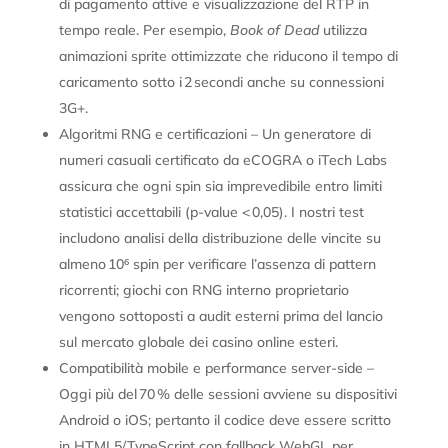
di pagamento attive e visualizzazione del RTP in
tempo reale. Per esempio,
Book of Dead
utilizza
animazioni sprite ottimizzate che riducono il tempo di
caricamento sotto i 2 secondi anche su connessioni
3G+.
Algoritmi RNG e certificazioni – Un generatore di
numeri casuali certificato da eCOGRA o iTech Labs
assicura che ogni spin sia imprevedibile entro limiti
statistici accettabili (p‑value < 0,05). I nostri test
includono analisi della distribuzione delle vincite su
almeno 10⁶ spin per verificare l’assenza di pattern
ricorrenti; giochi con RNG interno proprietario
vengono sottoposti a audit esterni prima del lancio
sul mercato globale dei casino online esteri.
Compatibilità mobile e performance server‑side –
Oggi più del 70 % delle sessioni avviene su dispositivi
Android o iOS; pertanto il codice deve essere scritto
in HTML5/TypeScript con fallback WebGL per