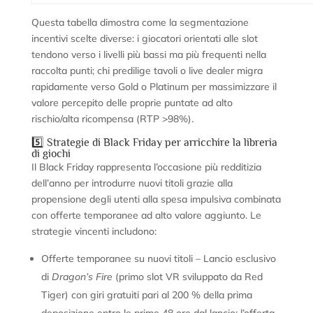
Questa tabella dimostra come la segmentazione
incentivi scelte diverse: i giocatori orientati alle slot
tendono verso i livelli più bassi ma più frequenti nella
raccolta punti; chi predilige tavoli o live dealer migra
rapidamente verso Gold o Platinum per massimizzare il
valore percepito delle proprie puntate ad alto
rischio/alta ricompensa (RTP >98%).
5️⃣ Strategie di Black Friday per arricchire la libreria
di giochi
Il Black Friday rappresenta l’occasione più redditizia
dell’anno per introdurre nuovi titoli grazie alla
propensione degli utenti alla spesa impulsiva combinata
con offerte temporanee ad alto valore aggiunto. Le
strategie vincenti includono:
Offerte temporanee su nuovi titoli – Lancio esclusivo
di
Dragon’s Fire
(primo slot VR sviluppato da Red
Tiger) con giri gratuiti pari al 200 % della prima