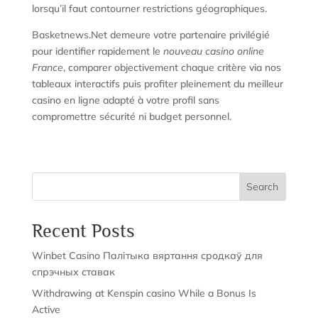
lorsqu’il faut contourner restrictions géographiques.
Basketnews.Net demeure votre partenaire privilégié
pour identifier rapidement le
nouveau casino online
France
, comparer objectivement chaque critère via nos
tableaux interactifs puis profiter pleinement du meilleur
casino en ligne adapté à votre profil sans
compromettre sécurité ni budget personnel.
Search
Recent Posts
Winbet Casino Палітыка вяртання сродкаў для
спрэчных ставак
Withdrawing at Kenspin casino While a Bonus Is
Active