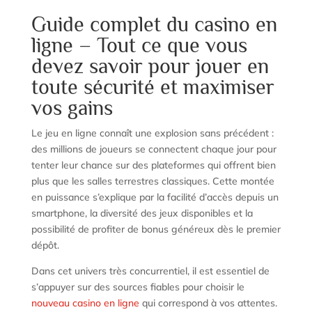
Guide complet du casino en
ligne – Tout ce que vous
devez savoir pour jouer en
toute sécurité et maximiser
vos gains
Le jeu en ligne connaît une explosion sans précédent :
des millions de joueurs se connectent chaque jour pour
tenter leur chance sur des plateformes qui offrent bien
plus que les salles terrestres classiques. Cette montée
en puissance s’explique par la facilité d’accès depuis un
smartphone, la diversité des jeux disponibles et la
possibilité de profiter de bonus généreux dès le premier
dépôt.
Dans cet univers très concurrentiel, il est essentiel de
s’appuyer sur des sources fiables pour choisir le
nouveau casino en ligne
qui correspond à vos attentes.