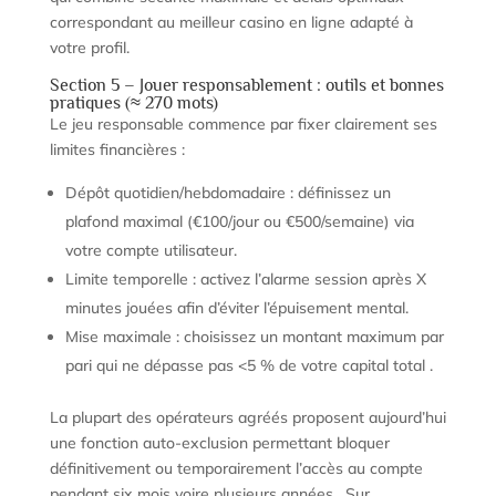
correspondant au meilleur casino en ligne adapté à
votre profil.
Section 5 – Jouer responsablement : outils et bonnes
pratiques (≈ 270 mots)
Le jeu responsable commence par fixer clairement ses
limites financières :
Dépôt quotidien/hebdomadaire : définissez un
plafond maximal (€100/jour ou €500/semaine) via
votre compte utilisateur.
Limite temporelle : activez l’alarme session après X
minutes jouées afin d’éviter l’épuisement mental.
Mise maximale : choisissez un montant maximum par
pari qui ne dépasse pas <5 % de votre capital total .
La plupart des opérateurs agréés proposent aujourd’hui
une fonction auto‑exclusion permettant bloquer
définitivement ou temporairement l’accès au compte
pendant six mois voire plusieurs années . Sur