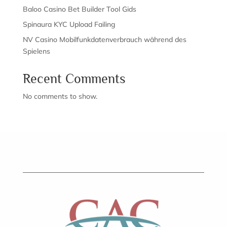
Baloo Casino Bet Builder Tool Gids
Spinaura KYC Upload Failing
NV Casino Mobilfunkdatenverbrauch während des
Spielens
Recent Comments
No comments to show.