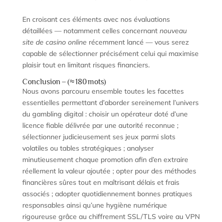
En croisant ces éléments avec nos évaluations
détaillées — notamment celles concernant
nouveau
site de casino online
récemment lancé — vous serez
capable de sélectionner précisément celui qui maximise
plaisir tout en limitant risques financiers.
Conclusion – (≈ 180 mots)
Nous avons parcouru ensemble toutes les facettes
essentielles permettant d’aborder sereinement l’univers
du gambling digital : choisir un opérateur doté d’une
licence fiable délivrée par une autorité reconnue ;
sélectionner judicieusement ses jeux parmi slots
volatiles ou tables stratégiques ; analyser
minutieusement chaque promotion afin d’en extraire
réellement la valeur ajoutée ; opter pour des méthodes
financières sûres tout en maîtrisant délais et frais
associés ; adopter quotidiennement bonnes pratiques
responsables ainsi qu’une hygiène numérique
rigoureuse grâce au chiffrement SSL/TLS voire au VPN