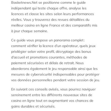
Basketnews.Net se positionne comme le guide
indépendant qui teste chaque offre, analyse les
licences et classe les sites selon leurs performances
réelles. Vous y trouverez des revues détaillées du
meilleur casino en ligne France et des comparatifs mis
à jour chaque semaine.
Ce guide vous propose un panorama complet :
comment vérifier la licence d’un opérateur, quels jeux
privilégier selon votre profil, décryptage des bonus
d’accueil et promotions courantes, méthodes de
paiement sécurisées et délais de retrait. Nous
aborderons également le jeu responsable ainsi que les
mesures de cybersécurité indispensables pour protéger
vos données personnelles pendant votre session de jeu.
En suivant ces conseils avisés, vous pourrez naviguer
sereinement entre les différents nouveaux sites de
casino en ligne tout en augmentant vos chances de
gains durables et sécurisés.