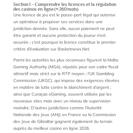
Section 1 – Comprendre les licences et la régulation
des casinos en ligne (≈ 260 mots)
Une licence de jeu est le passe‑port légal qui autorise
un opérateur à proposer ses services dans une
juridiction donnée. Sans elle, aucun paiement ne peut
être garanti et aucune protection du joueur n’est
assurée ; c’est pourquoi la licence constitue le premier
critère d’évaluation sur Basketnews.Net.
Parmi les autorités les plus reconnues figurent la Malta
Gaming Authority (MGA), réputée pour son cadre fiscal
attractif mais strict sur le RTP moyen ; l’UK Gambling
Commission (UKGC), qui impose des exigences élevées
en matière de lutte contre le blanchiment d’argent ;
ainsi que Curaçao eGaming, souvent utilisée par les
nouveaux sites mais avec un niveau de supervision
moindre. D’autres juridictions comme l’Autorité
Nationale des Jeux (ANJ) en France ou la Commission
des Jeux de Gibraltar gagnent également du terrain
auprès du meilleur casino en ligne 2026.