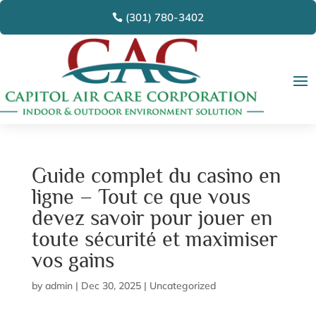
(301) 780-3402
Guide complet du casino en
ligne – Tout ce que vous
devez savoir pour jouer en
toute sécurité et maximiser
vos gains
by
admin
|
Dec 30, 2025
|
Uncategorized