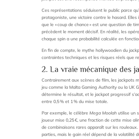
Ces représentations séduisent le public parce qu’e
protagoniste, une victoire contre le hasard. Elles
que le « coup de chance » est une question de timi
précèdent le moment décisif. En réalité, les opéra
chaque spin a une probabilité calculée en fonction
En fin de compte, le mythe hollywoodien du jackpo
contraintes techniques et les risques réels que r
2. La vraie mécanique des j
Contrairement aux scènes de film, les jackpots mo
jeu comme la Malta Gaming Authority ou la UK 
détermine le résultat, et le jackpot progressif s
entre 0,5 % et 1 % du mise totale.
Par exemple, le célèbre
Mega Moolah
utilise un 
joueur mise 0,25 €, une fraction de cette mise a
de combinaisons rares apparaît sur les rouleaux
parties, mais le gain réel dépend de la volatilité d