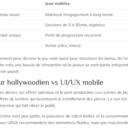
Jeux mobiles
imax visuel
Maintenir l’engagement à long terme
Sessions de 5 à 30 min, répétées
inant unique
Point de progression récurrent
Active (clics, mises)
lement pour décorer le jeu, mais aussi pour structurer les bonus, les t
che crée une boucle de rétroaction où le joueur se sent partie intégran
ste passif.
mour hollywoodien vs UI/UX mobile
s décors, les effets spéciaux et le post‑production. Les scènes de ja
fets de lumière qui accentuent le scintillement des pièces. Le son est
sive qui fait vibrer le public.
écrans sont plus petits, la puissance de calcul limitée et la consommat
iques UI/UX recommandent des animations fluides, mais pas trop lourde