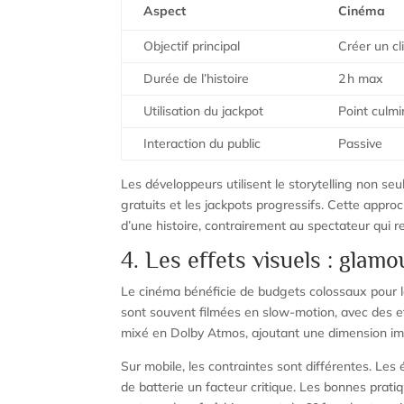
Aspect
Cinéma
Objectif principal
Créer un cl
Durée de l’histoire
2 h max
Utilisation du jackpot
Point culm
Interaction du public
Passive
Les développeurs utilisent le storytelling non seu
gratuits et les jackpots progressifs. Cette appro
d’une histoire, contrairement au spectateur qui re
4. Les effets visuels : gla
Le cinéma bénéficie de budgets colossaux pour le
sont souvent filmées en slow‑motion, avec des ef
mixé en Dolby Atmos, ajoutant une dimension immer
Sur mobile, les contraintes sont différentes. Les 
de batterie un facteur critique. Les bonnes prat