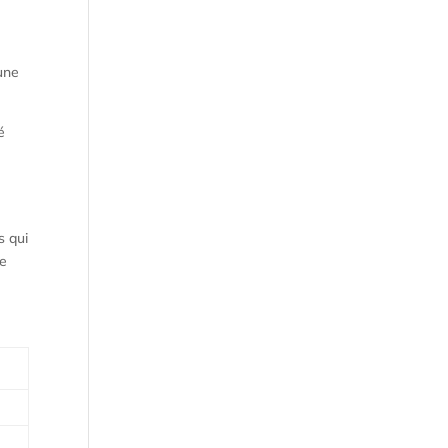
 une
é
s qui
re