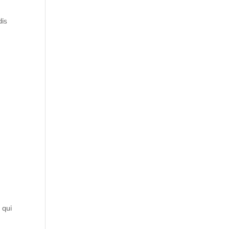
dis
t
 qui