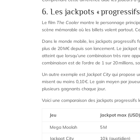
6. Les jackpots « progressifs
Le film
The Cooler
montre le personnage principal
scène mémorable où les billets volent partout. Ce
Dans le monde mobile, les jackpots progressifs 
plus de 20 M€ depuis son lancement. Le jackpot 
atteint que lorsqu’une combinaison très rare appar
combinaison est de l’ordre de 1 sur 20 millions, so
Un autre exemple est
Jackpot City
qui propose un
misent au moins 0,10 €. Le gain moyen par joueur
plusieurs gagnants chaque jour.
Voici une comparaison des jackpots progressifs l
Jeu
Jackpot max (USD
Mega Moolah
5 M
Jackpot City
10 k (quotidien)