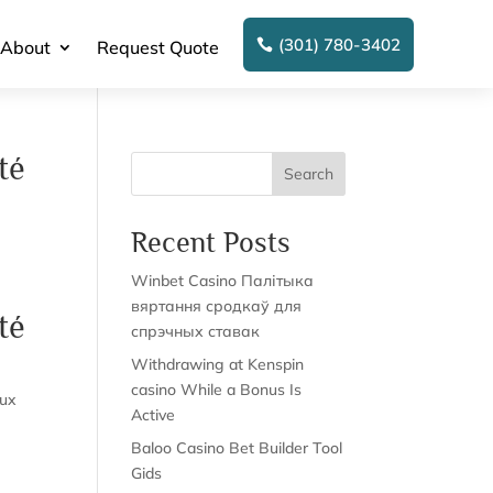
(301) 780-3402
About
Request Quote
té
Search
Recent Posts
Winbet Casino Палітыка
вяртання сродкаў для
té
спрэчных ставак
Withdrawing at Kenspin
casino While a Bonus Is
aux
Active
Baloo Casino Bet Builder Tool
Gids