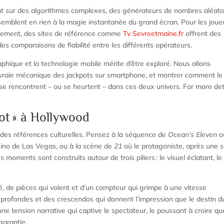
nt sur des algorithmes complexes, des générateurs de nombres aléato
emblent en rien à la magie instantanée du grand écran. Pour les joue
llement, des sites de référence comme
Tv Sevreetmaine.fr
offrent des
des comparaisons de fiabilité entre les différents opérateurs.
hique et la technologie mobile mérite d’être exploré. Nous allons
a vraie mécanique des jackpots sur smartphone, et montrer comment le
d se rencontrent – ou se heurtent – dans ces deux univers. For more det
pot » à Hollywood
des références culturelles. Pensez à la séquence de
Ocean’s Eleven
o
asino de Las Vegas, ou à la scène de
21
où le protagoniste, après une s
 moments sont construits autour de trois piliers : le visuel éclatant, le
, de pièces qui volent et d’un compteur qui grimpe à une vitesse
es profondes et des crescendos qui donnent l’impression que le destin d
e tension narrative qui captive le spectateur, le poussant à croire qu
garantie.