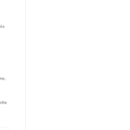
e
rès
ême,
ette