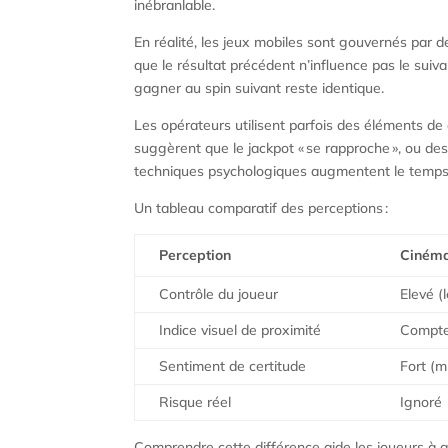
inébranlable.
En réalité, les jeux mobiles sont gouvernés par d
que le résultat précédent n’influence pas le suiv
gagner au spin suivant reste identique.
Les opérateurs utilisent parfois des éléments de d
suggèrent que le jackpot « se rapproche », ou de
techniques psychologiques augmentent le temps d
Un tableau comparatif des perceptions :
Perception
Ciném
Contrôle du joueur
Elevé (
Indice visuel de proximité
Compte
Sentiment de certitude
Fort (m
Risque réel
Ignoré
Comprendre cette différence aide les joueurs à gar