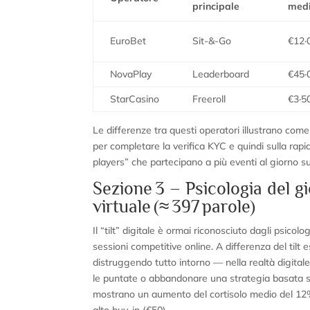
principale
med
EuroBet
Sit‑&‑Go
€12·
NovaPlay
Leaderboard
€45·
StarCasino
Freeroll
€3·5
Le differenze tra questi operatori illustrano co
per completare la verifica KYC e quindi sulla rap
players” che partecipano a più eventi al giorno 
Sezione 3 – Psicologia del 
virtuale (≈ 397 parole)
Il “tilt” digitale è ormai riconosciuto dagli psicol
sessioni competitive online. A differenza del tilt
distruggendo tutto intorno — nella realtà digita
le puntate o abbandonare una strategia basata sul v
mostrano un aumento del cortisolo medio del 12% 