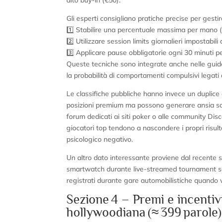
alto buy‑in (€50).
Gli esperti consigliano pratiche precise per gestire
1️⃣ Stabilire una percentuale massima per mano (
2️⃣ Utilizzare session limits giornalieri impostabil
3️⃣ Applicare pause obbligatorie ogni 30 minuti pe
Queste tecniche sono integrate anche nelle guide 
la probabilità di comportamenti compulsivi legati al
Le classifiche pubbliche hanno invece un duplice
posizioni premium ma possono generare ansia soc
forum dedicati ai siti poker o alle community Disc
giocatori top tendono a nascondere i propri risu
psicologico negativo.
Un altro dato interessante proviene dal recente st
smartwatch durante live‑streamed tournament sessi
registrati durante gare automobilistiche quando 
Sezione 4 – Premi e incentiv
hollywoodiana (≈ 399 parole)