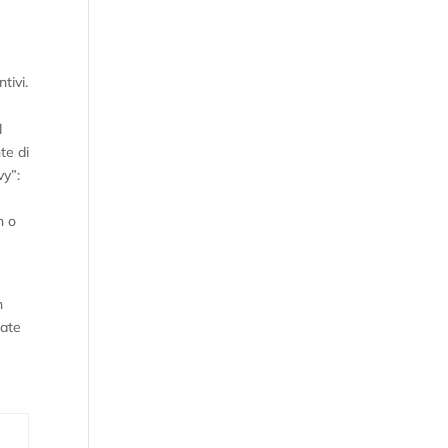
tivi.
l
te di
vy”:
h o
n
zate