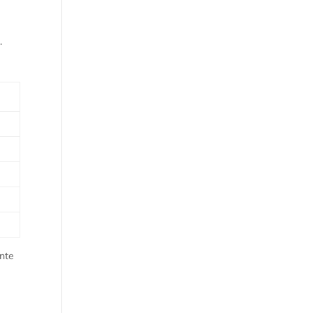
.
ente