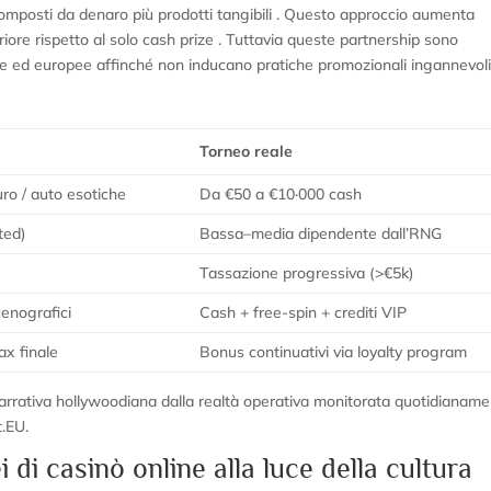
posti da denaro più prodotti tangibili . Questo approccio aumenta
ore rispetto al solo cash prize . Tuttavia queste partnership sono
ne ed europee affinché non inducano pratiche promozionali ingannevoli
Torneo reale
euro / auto esotiche
Da €50 a €10·000 cash
pted)
Bassa–media dipendente dall’RNG
Tassazione progressiva (>€5k)
enografici
Cash + free‑spin + crediti VIP
ax finale
Bonus continuativi via loyalty program
narrativa hollywoodiana dalla realtà operativa monitorata quotidianam
t.EU.
 di casinò online alla luce della cultura