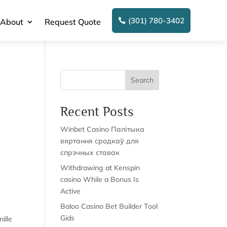
(301) 780-3402
About
Request Quote
Search
Recent Posts
Winbet Casino Палітыка
вяртання сродкаў для
спрэчных ставак
Withdrawing at Kenspin
casino While a Bonus Is
Active
Baloo Casino Bet Builder Tool
Gids
mille