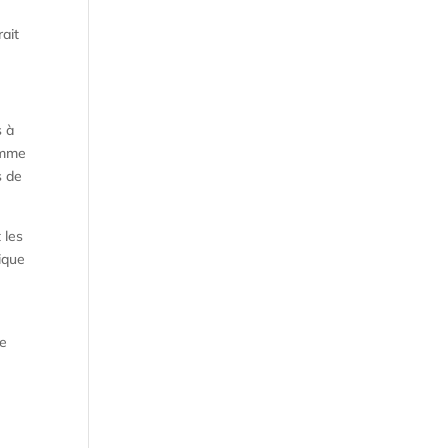
ait
s à
comme
s de
 les
dique
re