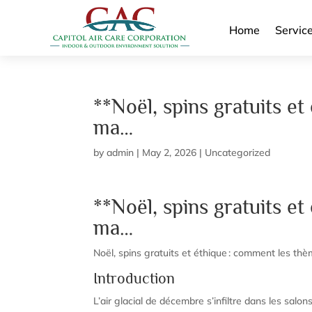
Home
Servic
**Noël, spins gratuits e
ma…
by
admin
|
May 2, 2026
|
Uncategorized
**Noël, spins gratuits e
ma…
Noël, spins gratuits et éthique : comment les t
Introduction
L’air glacial de décembre s’infiltre dans les salons