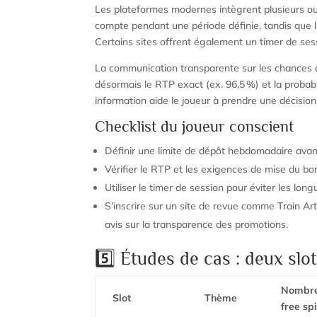
Les plateformes modernes intègrent plusieurs out
compte pendant une période définie, tandis que 
Certains sites offrent également un timer de ses
La communication transparente sur les chances de
désormais le RTP exact (ex. 96,5 %) et la probabil
information aide le joueur à prendre une décision 
Checklist du joueur conscient
Définir une limite de dépôt hebdomadaire ava
Vérifier le RTP et les exigences de mise du bon
Utiliser le timer de session pour éviter les lon
S’inscrire sur un site de revue comme Train Ar
avis sur la transparence des promotions.
5️⃣ Études de cas : deux slo
Nombr
Slot
Thème
free sp