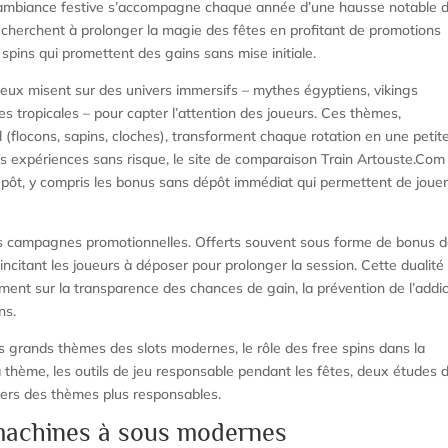
e ambiance festive s’accompagne chaque année d’une hausse notable 
urs cherchent à prolonger la magie des fêtes en profitant de promotions
 spins qui promettent des gains sans mise initiale.
jeux misent sur des univers immersifs – mythes égyptiens, vikings
s tropicales – pour capter l’attention des joueurs. Ces thèmes,
flocons, sapins, cloches), transforment chaque rotation en une petit
es expériences sans risque, le site de comparaison Train Artouste.Com
dépôt, y compris les bonus sans dépôt immédiat qui permettent de joue
 des campagnes promotionnelles. Offerts souvent sous forme de bonus 
en incitant les joueurs à déposer pour prolonger la session. Cette dualité
ent sur la transparence des chances de gain, la prévention de l’addic
ns.
es grands thèmes des slots modernes, le rôle des free spins dans la
 thème, les outils de jeu responsable pendant les fêtes, deux études 
 vers des thèmes plus responsables.
machines à sous modernes