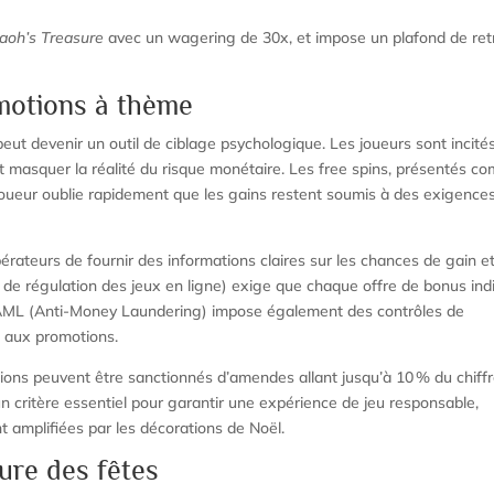
aoh’s Treasure
avec un wagering de 30x, et impose un plafond de retr
omotions à thème
peut devenir un outil de ciblage psychologique. Les joueurs sont incité
t masquer la réalité du risque monétaire. Les free spins, présentés 
le joueur oublie rapidement que les gains restent soumis à des exigence
rateurs de fournir des informations claires sur les chances de gain et
té de régulation des jeux en ligne) exige que chaque offre de bonus in
 Le AML (Anti‑Money Laundering) impose également des contrôles de
es aux promotions.
ions peuvent être sanctionnés d’amendes allant jusqu’à 10 % du chiff
 un critère essentiel pour garantir une expérience de jeu responsable,
t amplifiées par les décorations de Noël.
eure des fêtes