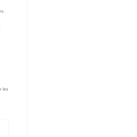
es.
t
e les