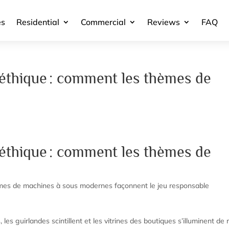
es
Residential
Commercial
Reviews
FAQ
t éthique : comment les thèmes de
t éthique : comment les thèmes de
hèmes de machines à sous modernes façonnent le jeu responsable
, les guirlandes scintillent et les vitrines des boutiques s’illuminent de 