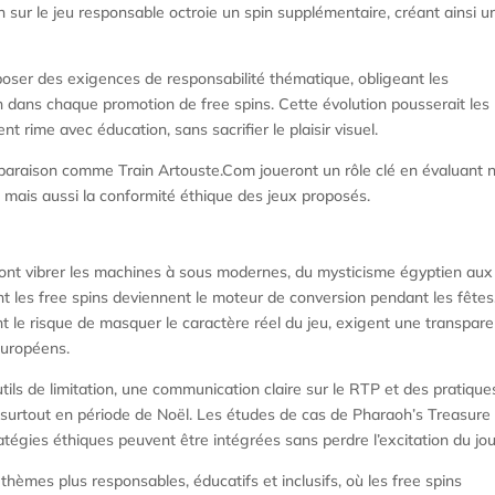
 sur le jeu responsable octroie un spin supplémentaire, créant ainsi u
poser des exigences de responsabilité thématique, obligeant les
 dans chaque promotion de free spins. Cette évolution pousserait les
t rime avec éducation, sans sacrifier le plaisir visuel.
paraison comme Train Artouste.Com joueront un rôle clé en évaluant 
mais aussi la conformité éthique des jeux proposés.
ont vibrer les machines à sous modernes, du mysticisme égyptien aux
les free spins deviennent le moteur de conversion pendant les fêtes
t le risque de masquer le caractère réel du jeu, exigent une transpar
européens.
utils de limitation, une communication claire sur le RTP et des pratique
 surtout en période de Noël. Les études de cas de Pharaoh’s Treasure
tégies éthiques peuvent être intégrées sans perdre l’excitation du jou
 thèmes plus responsables, éducatifs et inclusifs, où les free spins