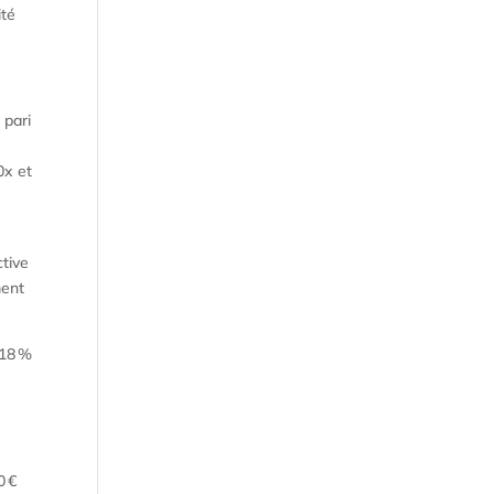
ité
 pari
0x et
ctive
ment
 18 %
0 €