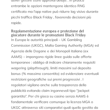
dover gestire store approval delays . In pratica
entrambe le opzioni mantengono identico RNG
certificato ma l’app native può ridurre lag visivo durante
picchi traffico Black Friday , favorendo decisioni più
rapide.
Regolamentazione europea e protezione del
giocatore durante le promozioni Black Friday
In Europa le autorità principali – UK Gambling
Commission (UKGC), Malta Gaming Authority (MGA) ed
Agenzia delle Dogane e dei Monopoli italiana (ex
AAMS) – impongono rigide linee guida sulle offerte
temporanee : obbligo di indicare chiaramente requisiti
wagering (
playthrough
), limiti massimi sul deposito
bonus (% massimo consentito) ed evidenziare eventuali
restrizioni geografiche sui premi progressivi . I
regolatori vigilano anche sulla trasparenza della
pubblicità evitando claim ingannevoli tipo “Jackpot
garantito”. Per chi gioca su casino senza AAMS è
fondamentale verificare comunque la licenza MGA o
UKGC attraverso siti comparativi quali quello gestito da