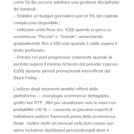
come Sic Bo occorre adottare una gestione disciplinata
del bankroll :
– Stabilire un budget giornaliero pari al 5% del capitale
complessivo disponibile ;
– Utilizzare unità fisse (es.: €20) quando si gioca su
scommesse “Piccolo” o “Grande”, aumentando
gradualmente fino a €50 solo quando il saldo supera il
limite prefissato ;
– Entrare nei pool progressive solamente quando la
puntata supera il minimo richiesto dal provider (spesso
€100) durante periodi promozionali intensificati dal
Black Friday .
L’utilizzo degli strumenti analitici offerti dalle
piattaforme — cronologia scommesse dettagliata,
grafici live RTP , filtri per visualizzare solo le mani con
probabilità >30 % — consente ai giocatori esperti di
individuare pattern favorevoli prima della scommessa
finale . Inoltre molti siti elencati nella lista casino non
aams includono dashboard personalizzabili dove è