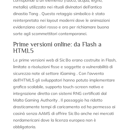
corrisponde a un elemento (fuoco, acqua, legno,
metallo) utilizzato nei rituali divinatori dell’antica
dinastia Tang . Questo retaggio simbolico è stato
reinterpretato nei layout moderni dove le animazioni
evidenziano colori rosso e oro per richiamare buona
sorte agli scommettitori contemporanei.
Prime versioni online: da Flash a
HTML5
Le prime versioni web di Sic Bo erano costruite in Flash,
limitate a risoluzioni fisse e soggette a vulnerabilità di
sicurezza note al settore iGaming . Con l’avvento
dell’HTML5 gli sviluppatori hanno potuto implementare
grafica scalabile, supporto touch‑screen nativo e
integrazione diretta con sistemi RNG certificati dal
Malta Gaming Authority . Il passaggio ha ridotto
drasticamente tempi di caricamento ed ha permesso ai
casinò senza AAMS di offrire Sic Bo anche nei mercati
nordamericani dove la licenza europea non è
obbligatoria.