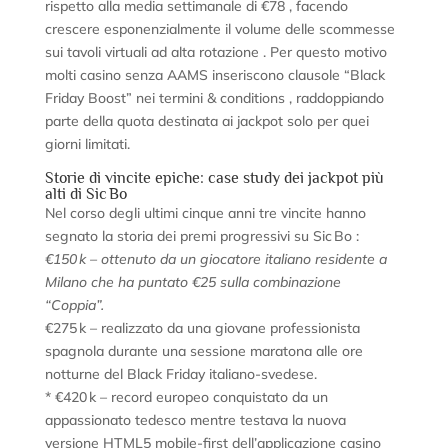
rispetto alla media settimanale di €78 , facendo
crescere esponenzialmente il volume delle scommesse
sui tavoli virtuali ad alta rotazione . Per questo motivo
molti casino senza AAMS inseriscono clausole “Black
Friday Boost” nei termini & conditions , raddoppiando
parte della quota destinata ai jackpot solo per quei
giorni limitati.
Storie di vincite epiche: case study dei jackpot più
alti di Sic Bo
Nel corso degli ultimi cinque anni tre vincite hanno
segnato la storia dei premi progressivi su Sic Bo :
€150 k – ottenuto da un giocatore italiano residente a
Milano che ha puntato €25 sulla combinazione
“Coppia”.
€275 k – realizzato da una giovane professionista
spagnola durante una sessione maratona alle ore
notturne del Black Friday italiano‑svedese.
* €420 k – record europeo conquistato da un
appassionato tedesco mentre testava la nuova
versione HTML5 mobile‑first dell’applicazione casino