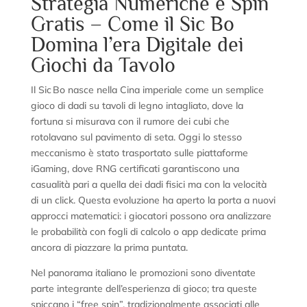
Strategia Numeriche e Spin
Gratis – Come il Sic Bo
Domina l’era Digitale dei
Giochi da Tavolo
Il Sic Bo nasce nella Cina imperiale come un semplice
gioco di dadi su tavoli di legno intagliato, dove la
fortuna si misurava con il rumore dei cubi che
rotolavano sul pavimento di seta. Oggi lo stesso
meccanismo è stato trasportato sulle piattaforme
iGaming, dove RNG certificati garantiscono una
casualità pari a quella dei dadi fisici ma con la velocità
di un click. Questa evoluzione ha aperto la porta a nuovi
approcci matematici: i giocatori possono ora analizzare
le probabilità con fogli di calcolo o app dedicate prima
ancora di piazzare la prima puntata.
Nel panorama italiano le promozioni sono diventate
parte integrante dell’esperienza di gioco; tra queste
spiccano i “free spin”, tradizionalmente associati alle