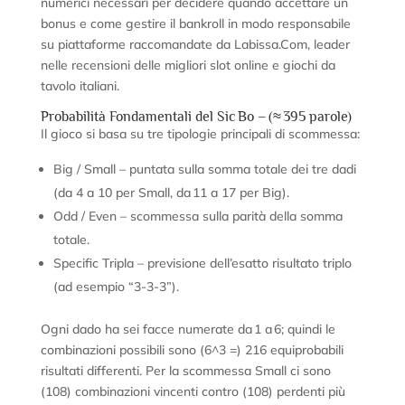
numerici necessari per decidere quando accettare un
bonus e come gestire il bankroll in modo responsabile
su piattaforme raccomandate da Labissa.Com, leader
nelle recensioni delle migliori slot online e giochi da
tavolo italiani.
Probabilità Fondamentali del Sic Bo – (≈ 395 parole)
Il gioco si basa su tre tipologie principali di scommessa:
Big / Small – puntata sulla somma totale dei tre dadi
(da 4 a 10 per Small, da 11 a 17 per Big).
Odd / Even – scommessa sulla parità della somma
totale.
Specific Tripla – previsione dell’esatto risultato triplo
(ad esempio “3‑3‑3”).
Ogni dado ha sei facce numerate da 1 a 6; quindi le
combinazioni possibili sono (6^3 =) 216 equiprobabili
risultati differenti. Per la scommessa Small ci sono
(108) combinazioni vincenti contro (108) perdenti più