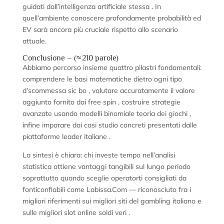
guidati dall’intelligenza artificiale stessa . In
quell’ambiente conoscere profondamente probabilità ed
EV sarà ancora più cruciale rispetto allo scenario
attuale.
Conclusione – (≈ 210 parole)
Abbiamo percorso insieme quattro pilastri fondamentali:
comprendere le basi matematiche dietro ogni tipo
d’scommessa sic bo , valutare accuratamente il valore
aggiunto fornito dai free spin , costruire strategie
avanzate usando modelli binomial⁠e teoria dei giochi ,
infine imparare dai casi studio concreti presentati dalle
piattaforme leader italiane .
La sintesi è chiara: chi investe tempo nell’analisi
statistica ottiene vantaggi tangibili sul lungo periodo
soprattutto quando sceglie operator​​ti consigliati da
fonticonfiabili come Labissa.Com — riconosciuto fra i
migliori riferimenti sui migliori siti de​l gambling italiano e
sulle migliori slot online soldi veri .