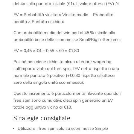
del 4× sulla puntata iniziale (€1). Il valore atteso (EV) è:
EV = Probabilità vincita × Vincita media − Probabilità
perdita × Puntata rischiata
Con probabilità media del win pari al 45 % (simile alla
probabilità base delle scommesse Small/Big) otteniamo:
EV = 0,45 × €4 − 0,55 × €0 = €1,80
Poiché non viene richiesto alcun ulteriore wagering
sull’importo vinto dal free spin, l’EV netto rispetto a una
normale puntata è positivo (+€0,80 rispetto all’attesa
zero della singola unità scommessa).
Questo incremento è particolarmente rilevante quando i
free spin sono cumulativi: dieci spin generano un EV
totale aggiuntivo vicino ai €18.
Strategie consigliate
Utilizzare i free spin solo su scommesse Simple