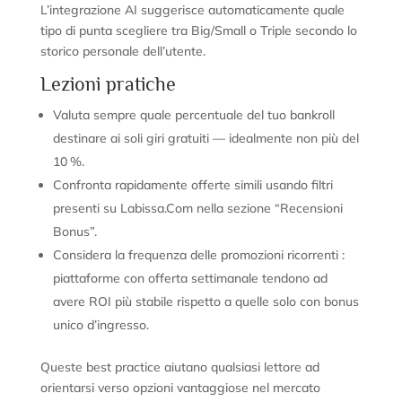
L’integrazione AI suggerisce automaticamente quale
tipo di punta scegliere tra Big/Small o Triple secondo lo
storico personale dell’utente.
Lezioni pratiche
Valuta sempre quale percentuale del tuo bankroll
destinare ai soli giri gratuiti — idealmente non più del
10 %.
Confronta rapidamente offerte simili usando filtri
presenti su Labissa.Com nella sezione “Recensioni
Bonus”.
Considera la frequenza delle promozioni ricorrenti :
piattaforme con offerta settimanale tendono ad
avere ROI più stabile rispetto a quelle solo con bonus
unico d’ingresso.
Queste best practice aiutano qualsiasi lettore ad
orientarsi verso opzioni vantaggiose nel mercato