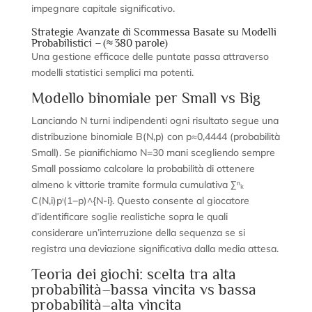
impegnare capitale significativo.
Strategie Avanzate di Scommessa Basate su Modelli
Probabilistici – (≈ 380 parole)
Una gestione efficace delle puntate passa attraverso
modelli statistici semplici ma potenti.
Modello binomiale per Small vs Big
Lanciando N turni indipendenti ogni risultato segue una
distribuzione binomiale B(N,p) con p≈0,4444 (probabilità
Small). Se pianifichiamo N=30 mani scegliendo sempre
Small possiamo calcolare la probabilità di ottenere
almeno k vittorie tramite formula cumulativa ∑ⁿₖ
C(N,i)pⁱ(1−p)^{N-i}. Questo consente al giocatore
d’identificare soglie realistiche sopra le quali
considerare un’interruzione della sequenza se si
registra una deviazione significativa dalla media attesa.
Teoria dei giochi: scelta tra alta
probabilità–bassa vincita vs bassa
probabilità–alta vincita